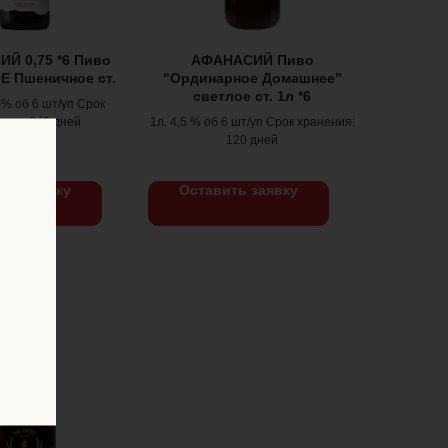
Й 0,75 *6 Пиво
АФАНАСИЙ Пиво
 Пшеничное ст.
"Ординарное Домашнее"
светлое ст. 1л *6
5 % об 6 шт/уп Срок
ния: 240 дней
1л. 4,5 % об 6 шт/уп Срок хранения:
120 дней
ть заявку
Оставить заявку