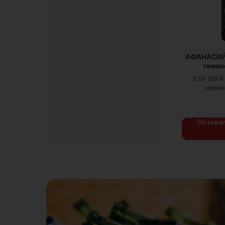
АФАНАСИЙ 
темное
0,5л. 8,0 
хранен
Остави