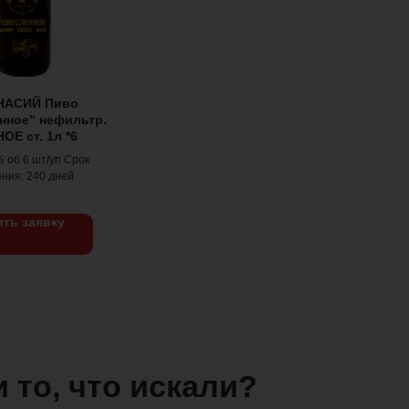
НАСИЙ Пиво
нное" нефильтр.
ОЕ ст. 1л *6
 % об 6 шт/уп Срок
ния: 240 дней
ть заявку
 то, что искали?