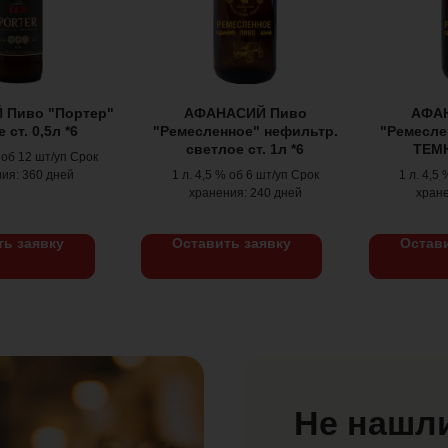
Пиво "Портер"
АФАНАСИЙ Пиво
АФА
 ст. 0,5л *6
"Ремесленное" нефильтр.
"Ремесле
светлое ст. 1л *6
ТЕМН
% об 12 шт/уп Срок
ия: 360 дней
1 л. 4,5 % об 6 шт/уп Срок
1 л. 4,5
хранения: 240 дней
хране
ть заявку
Оставить заявку
Остави
Не нашли