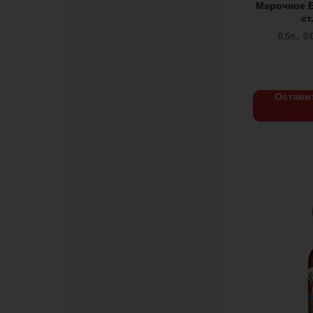
Марочное 
ст
0,5л., 0,
Остави