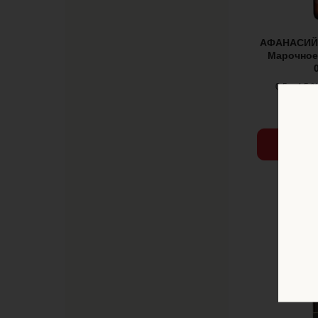
АФАНАСИЙ 
Марочное
0,5л. 4,5 
хранен
Остави