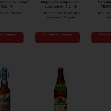
Безалкогольное"
Марочное Избранное"
Марочн
. 0,5л *6
светлое ст. 0,5л *6
ТЕМНО
0 % об., 6 шт/уп
0,5л. 4,5 % об 6 шт/уп Срок
0,5л. 4,5
хранения: 240 дней
хране
ть заявку
Оставить заявку
Остави