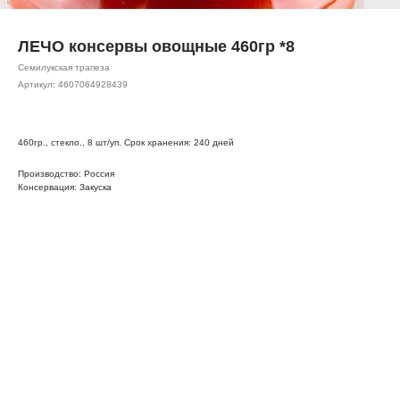
ЛЕЧО консервы овощные 460гр *8
Семилукская трапеза
Артикул:
4607064928439
460гр., стекло., 8 шт/уп. Срок хранения: 240 дней
Производство: Россия
Консервация: Закуска