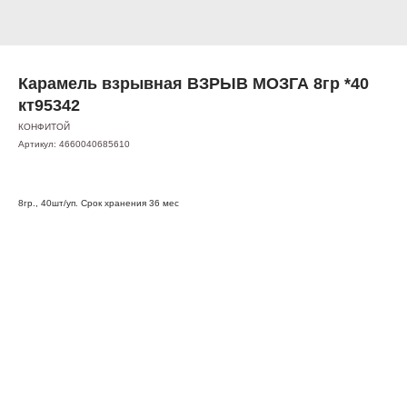
Карамель взрывная ВЗРЫВ МОЗГА 8гр *40
кт95342
КОНФИТОЙ
Артикул:
4660040685610
8гр., 40шт/уп. Срок хранения 36 мес