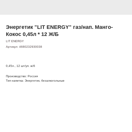
Энергетик "LIT ENERGY" газ/нап. Манго-
Кокос 0,45л * 12 Ж/Б
LIT ENERGY
Артикул:
4680232930038
0,45л., 12 шт/уп. ж/б
Производство: Россия
Тип напитка: Энергетик, безалкогольные