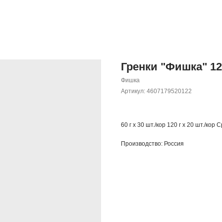
Гренки "Фишка" 12
Фишка
Артикул:
4607179520122
60 г х 30 шт./кор 120 г х 20 шт./кор
Производство: Россия