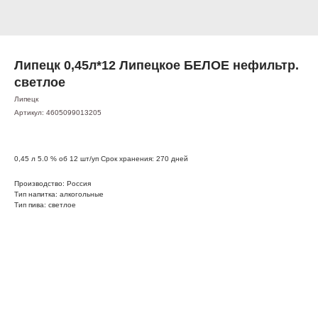
Липецк 0,45л*12 Липецкое БЕЛОЕ нефильтр.
светлое
Липецк
Артикул:
4605099013205
0,45 л 5.0 % об 12 шт/уп Срок хранения: 270 дней
Производство: Россия
Тип напитка: алкогольные
Тип пива: светлое