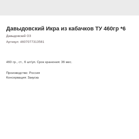
Давыдовский Икра из кабачков ТУ 460гр *6
Давыдовский ОЗ
Артикул:
4607077313581
460 гр., ст., 6 шт/уп. Срок хранения: 36 мес.
Производство: Россия
Консервация: Закуска