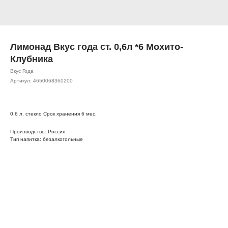
Лимонад Вкус года ст. 0,6л *6 Мохито-
Клубника
Вкус Года
Артикул:
4650068360200
0,6 л. стекло Срок хранения 6 мес.
Производство: Россия
Тип напитка: безалкогольные