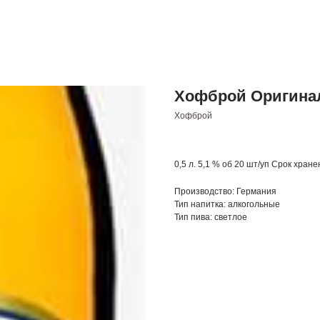
Хофброй Оригинал 
Хофброй
0,5 л. 5,1 % об 20 шт/уп Срок хран
Производство: Германия
Тип напитка: алкогольные
Тип пива: светлое