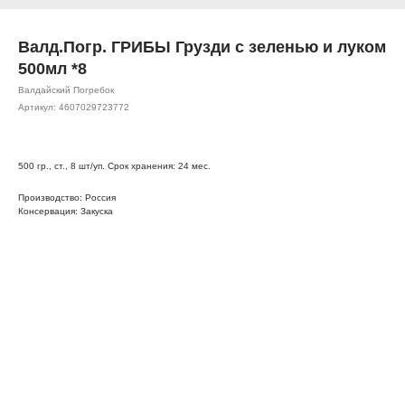
Валд.Погр. ГРИБЫ Грузди с зеленью и луком
500мл *8
Валдайский Погребок
Артикул:
4607029723772
500 гр., ст., 8 шт/уп. Срок хранения: 24 мес.
Производство: Россия
Консервация: Закуска