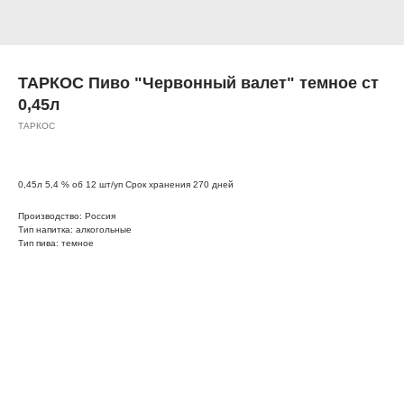
ТАРКОС Пиво "Червонный валет" темное ст
0,45л
ТАРКОС
0,45л 5,4 % об 12 шт/уп Срок хранения 270 дней
Производство: Россия
Тип напитка: алкогольные
Тип пива: темное