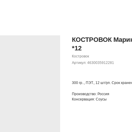
КОСТРОВОК Марин
*12
Костровок
Артикул:
4630035912281
300 гр.., ПЭТ., 12 шт/уп. Срок хране
Производство: Россия
Консервация: Соусы