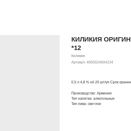
КИЛИКИЯ ОРИГИНА
*12
Киликия
Артикул:
4850024004234
0,5 л 4,8 % об 20 шт/уп Срок хране
Производство: Армения
Тип напитка: алкогольные
Тип пива: светлое