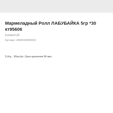
Мармеладный Ролл ЛАБУБАЙКА 5гр *30
кт95606
КОНФИТОЙ
Артикул:
4660040686822
5,0гр., 30шт/уп. Срок хранения 36 мес