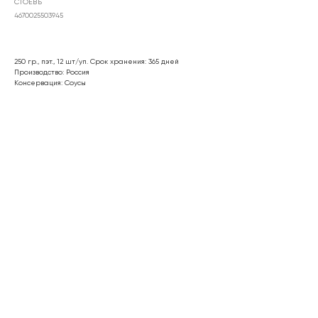
СТОЕВЪ
4670025503945
250 гр., пэт., 12 шт/уп. Срок хранения: 365 дней
Производство: Россия
Консервация: Соусы