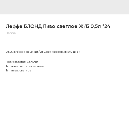
Леффе БЛОНД Пиво светлое Ж/Б 0,5л *24
Леффе
0,5 л. ж/б 6,6 % об 24 шт/уп Срок хранения: 540 дней
Производство: Бельгия
Тип напитка: алкогольные
Тип пива: светлое