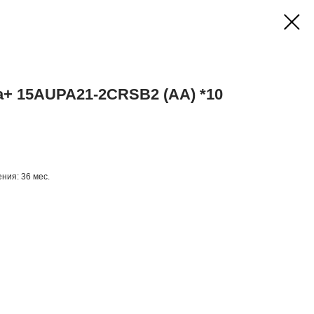
a+ 15АUPA21-2CRSB2 (АA) *10
ения: 36 мес.