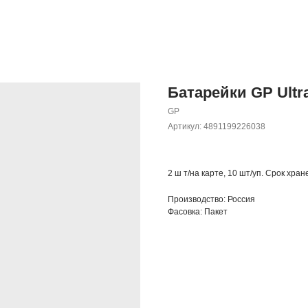
Батарейки GP Ultr
GP
Артикул:
4891199226038
2 ш т/на карте, 10 шт/уп. Срок хран
Производство: Россия
Фасовка: Пакет