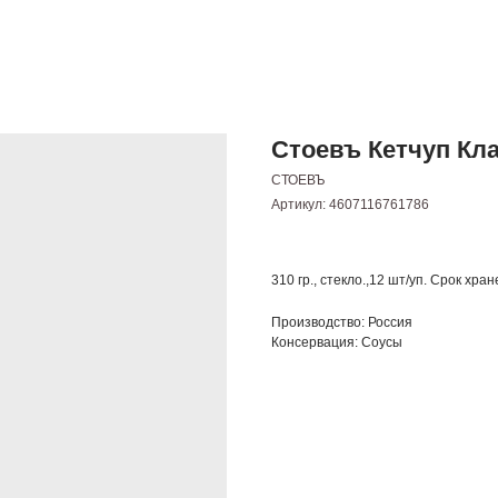
Стоевъ Кетчуп Клас
СТОЕВЪ
Артикул:
4607116761786
310 гр., стекло.,12 шт/уп. Срок хра
Производство: Россия
Консервация: Соусы