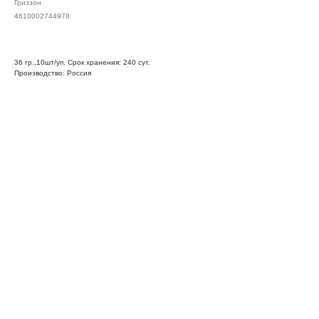
Гриззон
4610002744978
36 гр.,10шт/уп. Срок хранения: 240 сут.
Производство: Россия