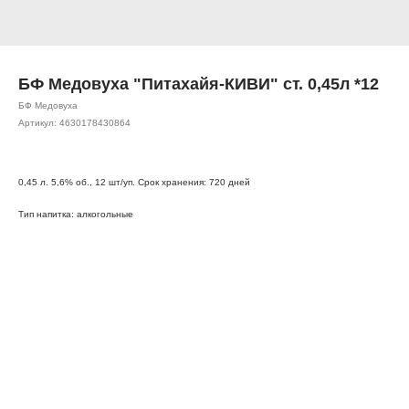
БФ Медовуха "Питахайя-КИВИ" ст. 0,45л *12
БФ Медовуха
Артикул:
4630178430864
0,45 л. 5,6% об., 12 шт/уп. Срок хранения: 720 дней
Тип напитка: алкогольные