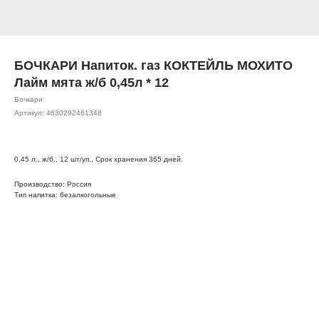
БОЧКАРИ Напиток. газ КОКТЕЙЛЬ МОХИТО
Лайм мята ж/б 0,45л * 12
Бочкари
Артикул:
4630292461348
0,45 л., ж/б., 12 шт/уп., Срок хранения 365 дней.
Производство: Россия
Тип напитка: безалкогольные