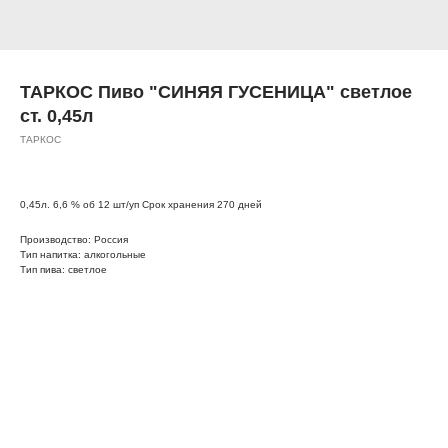
ТАРКОС Пиво "СИНЯЯ ГУСЕНИЦА" светлое
ст. 0,45л
ТАРКОС
0,45л. 6,6 % об 12 шт/уп Срок хранения 270 дней
Производство: Россия
Тип напитка: алкогольные
Тип пива: светлое