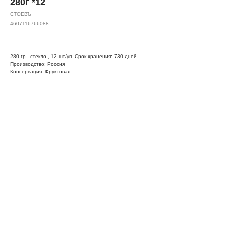
280г *12
СТОЕВЪ
4607116766088
280 гр., стекло., 12 шт/уп. Срок хранения: 730 дней
Производство: Россия
Консервация: Фруктовая