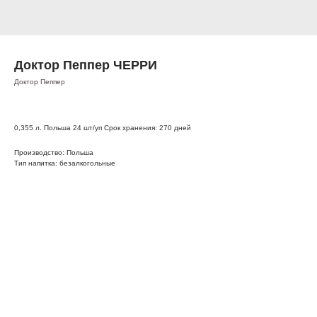
Доктор Пеппер ЧЕРРИ
Доктор Пеппер
0,355 л. Польша 24 шт/уп Срок хранения: 270 дней
Производство: Польша
Тип напитка: безалкогольные