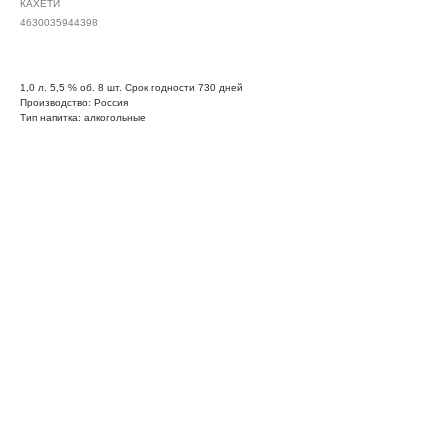
КАХЕТИ
4630035944398
1,0 л. 5,5 % об. 8 шт. Срок годности 730 дней
Производство: Россия
Тип напитка: алкогольные