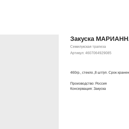
Закуска МАРИАННА 
Семилукская трапеза
Артикул:
4607064929085
460гр., стекло.,8 шт/уп. Срок хране
Производство: Россия
Консервация: Закуска