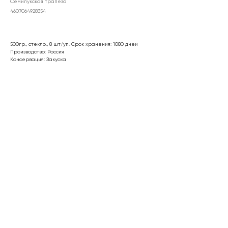
Семилукская трапеза
4607064928354
500гр., стекло., 8 шт/уп. Срок хранения: 1080 дней
Производство: Россия
Консервация: Закуска