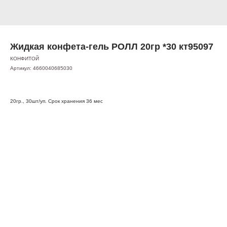
Жидкая конфета-гель РОЛЛ 20гр *30 кт95097
КОНФИТОЙ
Артикул:
4660040685030
20гр., 30шт/уп. Срок хранения 36 мес