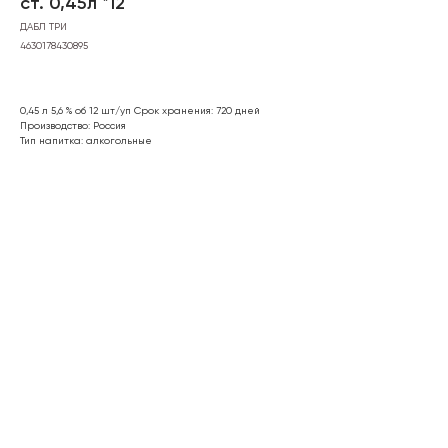
ст. 0,45л *12
ДАБЛ ТРИ
4630178430895
0,45 л 5,6 % об 12 шт/уп Срок хранения: 720 дней
Производство: Россия
Тип напитка: алкогольные