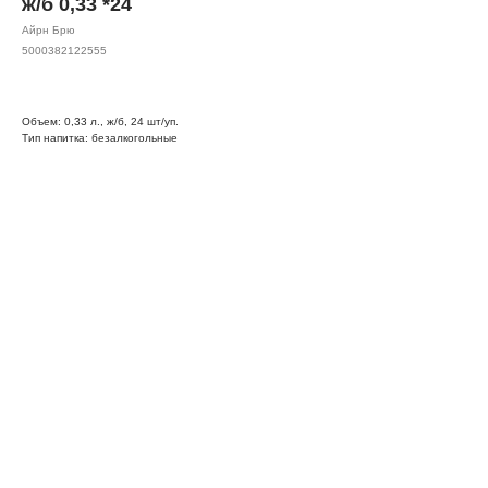
ж/б 0,33 *24
Айрн Брю
5000382122555
Объем: 0,33 л., ж/б, 24 шт/уп.
Тип напитка: безалкогольные