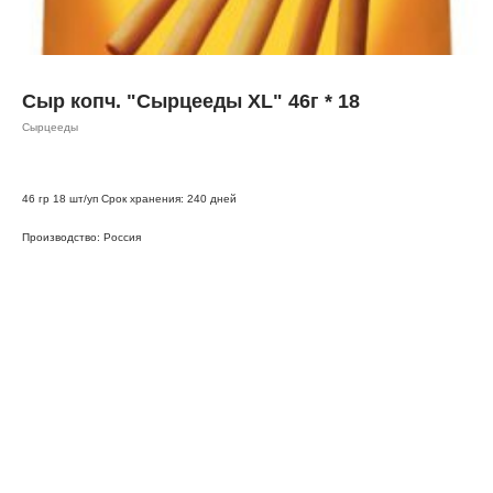
Сыр копч. "Сырцееды XL" 46г * 18
Сырцееды
46 гр 18 шт/уп Срок хранения: 240 дней
Производство: Россия