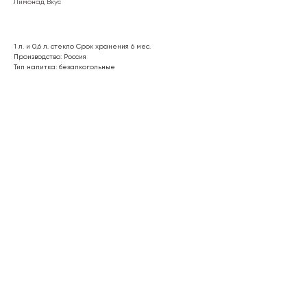
Лимонад Вкус
1 л. и 0,6 л. стекло Срок хранения 6 мес.
Производство: Россия
Тип напитка: безалкогольные