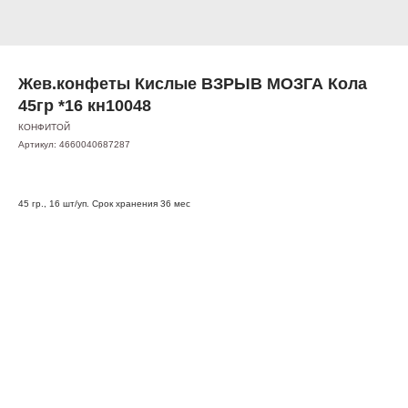
Жев.конфеты Кислые ВЗРЫВ МОЗГА Кола
45гр *16 кн10048
КОНФИТОЙ
Артикул:
4660040687287
45 гр., 16 шт/уп. Срок хранения 36 мес