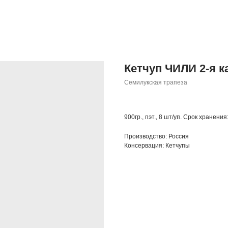
Кетчуп ЧИЛИ 2-я ка
Семилукская трапеза
900гр., пэт., 8 шт/уп. Срок хранения
Производство: Россия
Консервация: Кетчупы