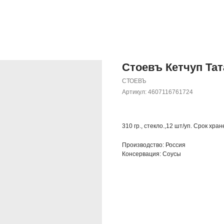
Стоевъ Кетчуп Тата
СТОЕВЪ
Артикул:
4607116761724
310 гр., стекло.,12 шт/уп. Срок хра
Производство: Россия
Консервация: Соусы