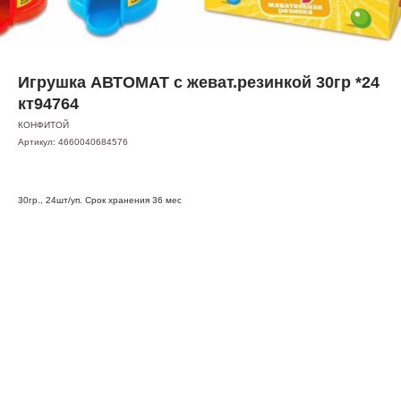
Игрушка АВТОМАТ с жеват.резинкой 30гр *24
кт94764
КОНФИТОЙ
Артикул:
4660040684576
30гр., 24шт/уп. Срок хранения 36 мес