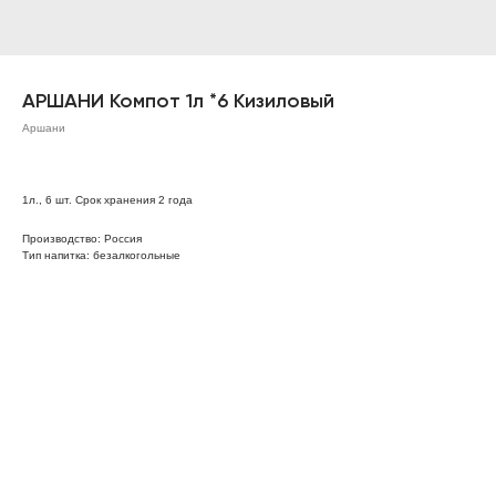
АРШАНИ Компот 1л *6 Кизиловый
Аршани
1л., 6 шт. Срок хранения 2 года
Производство: Россия
Тип напитка: безалкогольные