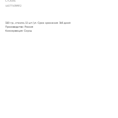
СТОЕВЪ
4607116769812
320 гр., стекло.,12 шт/уп. Срок хранения: 365 дней
Производство: Россия
Консервация: Соусы