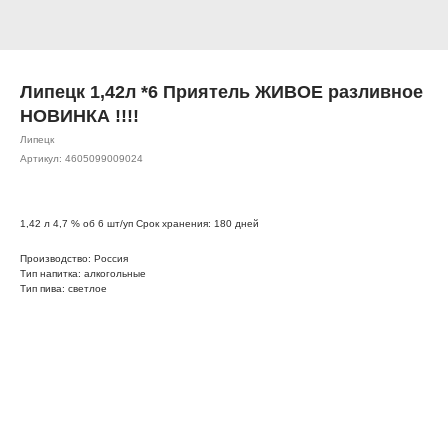
Липецк 1,42л *6 Приятель ЖИВОЕ разливное
НОВИНКА !!!!
Липецк
Артикул:
4605099009024
1,42 л 4,7 % об 6 шт/уп Срок хранения: 180 дней
Производство: Россия
Тип напитка: алкогольные
Тип пива: светлое