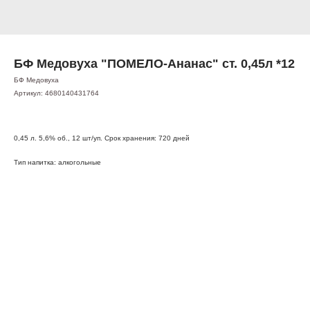
БФ Медовуха "ПОМЕЛО-Ананас" ст. 0,45л *12
БФ Медовуха
Артикул:
4680140431764
0,45 л. 5,6% об., 12 шт/уп. Срок хранения: 720 дней
Тип напитка: алкогольные