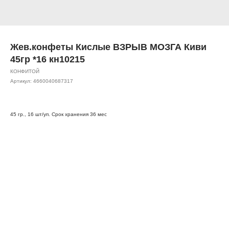
Жев.конфеты Кислые ВЗРЫВ МОЗГА Киви
45гр *16 кн10215
КОНФИТОЙ
Артикул:
4660040687317
45 гр., 16 шт/уп. Срок хранения 36 мес