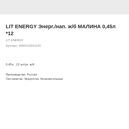
LIT ENERGY Энерг./нап. ж/б МАЛИНА 0,45л
*12
LIT ENERGY
Артикул:
4680232931165
0,45л., 12 шт/уп. ж/б
Производство: Россия
Тип напитка: Энергетик, безалкогольные