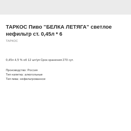
ТАРКОС Пиво "БЕЛКА ЛЕТЯГА" светлое
нефильтр ст. 0,45л * 6
ТАРКОС
0,45л 4,5 % об 12 шт/уп Срок хранения 270 сут.
Производство: Россия
Тип напитка: алкогольные
Тип пива: нефильтрованное